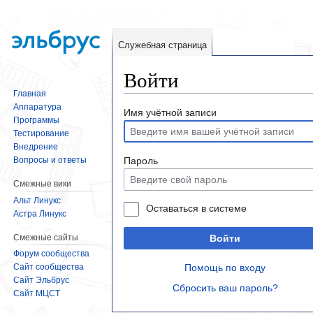
Служебная страница
Войти
Главная
Аппаратура
Перейти
Перейти
Имя учётной записи
Программы
к
к
Тестирование
навигации
поиску
Внедрение
Вопросы и ответы
Пароль
Смежные вики
Альт Линукс
Оставаться в системе
Астра Линукс
Смежные сайты
Войти
Форум сообщества
Сайт сообщества
Помощь по входу
Сайт Эльбрус
Сбросить ваш пароль?
Сайт МЦСТ