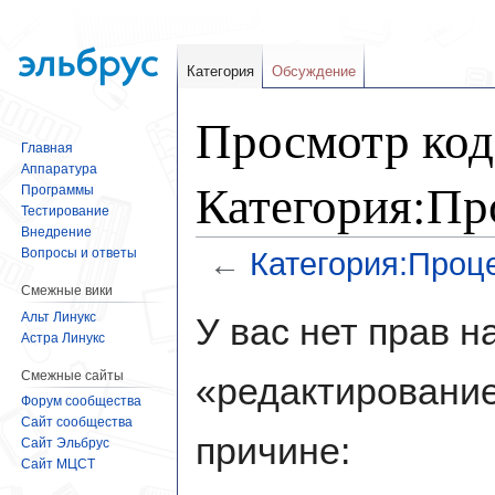
Категория
Обсуждение
Просмотр код
Главная
Аппаратура
Категория:П
Программы
Тестирование
Внедрение
Вопросы и ответы
←
Категория:Про
Смежные вики
Перейти
Перейти
Альт Линукс
У вас нет прав 
к
к
Астра Линукс
навигации
поиску
Смежные сайты
«редактирование
Форум сообщества
Сайт сообщества
причине:
Сайт Эльбрус
Сайт МЦСТ