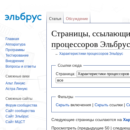
Статья
Обсуждение
Страницы, ссылающи
Главная
процессоров Эльбру
Аппаратура
Программы
←
Характеристики процессоров Эльбрус
Тестирование
Внедрение
Перейти
Перейти
Ссылки сюда
Вопросы и ответы
к
к
Страница:
навигации
поиску
Смежные вики
Альт Линукс
Астра Линукс
Фильтры
Смежные сайты
Скрыть
включения |
Скрыть
ссылки |
С
Форум сообщества
Сайт сообщества
Сайт Эльбрус
Следующие страницы ссылаются на
Ха
Сайт МЦСТ
Просмотреть (предыдущие 50 | следующ