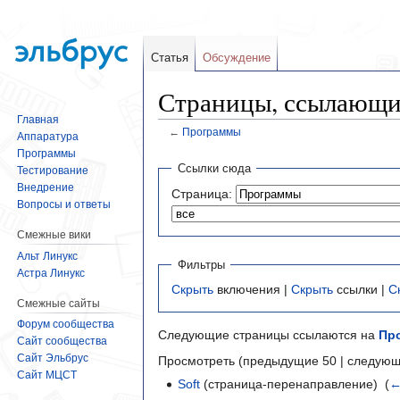
Статья
Обсуждение
Страницы, ссылающи
Главная
←
Программы
Аппаратура
Программы
Перейти
Перейти
Ссылки сюда
Тестирование
к
к
Внедрение
Страница:
навигации
поиску
Вопросы и ответы
Смежные вики
Альт Линукс
Фильтры
Астра Линукс
Скрыть
включения |
Скрыть
ссылки |
С
Смежные сайты
Форум сообщества
Следующие страницы ссылаются на
Пр
Сайт сообщества
Сайт Эльбрус
Просмотреть (предыдущие 50 | следующ
Сайт МЦСТ
Soft
(страница-перенаправление) ‎
(
←